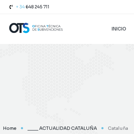
+ 34
648 245 711
INICIO
Home
____ ACTUALIDAD CATALUÑA
Cataluña