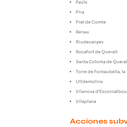
Paüls
Pira
Prat de Comte
Renau
Riudecanyes
Rocafort de Queralt
Santa Coloma de Queral
Torre de Fontaubella, la
Ulldemolins
Vilanova d’Escornalbou
Vilaplana
Acciones subv