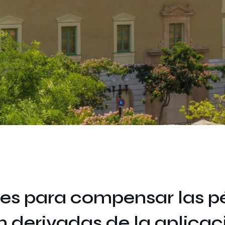
es para compensar las p
n derivadas de la aplicac