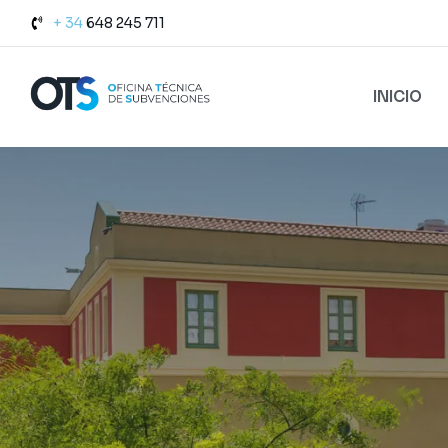
+ 34
648 245 711
INICIO