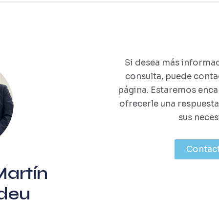
Si desea más informac
consulta, puede contac
página. Estaremos enca
ofrecerle una respuest
sus neces
Contac
artín
deu