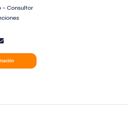
o – Consultor
nciones
mación