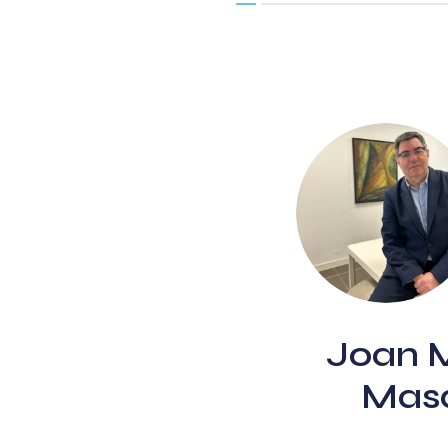
Joan M
Mas