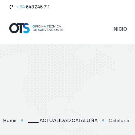
+ 34
648 245 711
INICIO
Home
____ ACTUALIDAD CATALUÑA
Cataluña