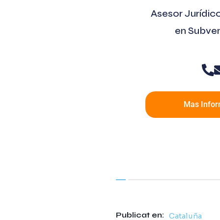
Asesor Jurídic
en Subve
Mas Infor
Publicat en:
Cataluña