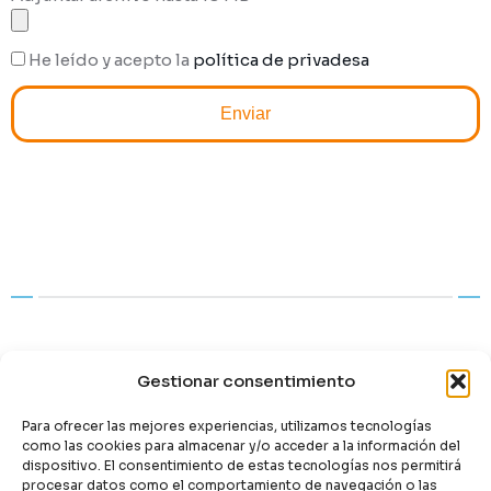
He leído y acepto la
política de privadesa
Enviar
Alternative:
Publicat en:
Catalunya
Gestionar consentimiento
Para ofrecer las mejores experiencias, utilizamos tecnologías
Etiquetes:
Fora de termini
como las cookies para almacenar y/o acceder a la información del
dispositivo. El consentimiento de estas tecnologías nos permitirá
procesar datos como el comportamiento de navegación o las