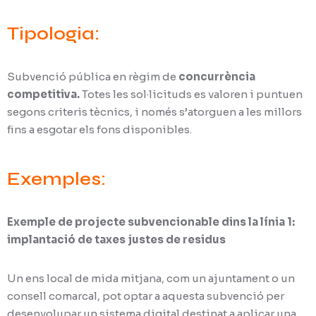
Tipologia:
Subvenció pública en règim de
concurrència
competitiva.
Totes les sol·licituds es valoren i puntuen
segons criteris tècnics, i només s’atorguen a les millors
fins a esgotar els fons disponibles.
Exemples:
Exemple de projecte subvencionable dins la línia 1:
implantació de taxes justes de residus
Un ens local de mida mitjana, com un ajuntament o un
consell comarcal, pot optar a aquesta subvenció per
desenvolupar un sistema digital destinat a aplicar una