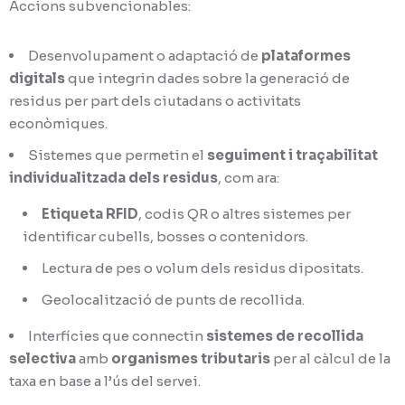
Accions subvencionables:
Desenvolupament o adaptació de
plataformes
digitals
que integrin dades sobre la generació de
residus per part dels ciutadans o activitats
econòmiques.
Sistemes que permetin el
seguiment i traçabilitat
individualitzada dels residus
, com ara:
Etiqueta RFID
, codis QR o altres sistemes per
identificar cubells, bosses o contenidors.
Lectura de pes o volum dels residus dipositats.
Geolocalització de punts de recollida.
Interfícies que connectin
sistemes de recollida
selectiva
amb
organismes tributaris
per al càlcul de la
taxa en base a l’ús del servei.