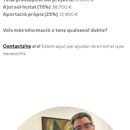
Ajut sol·licitat (75%)
: 38.700 €
Aportació pròpia (25%)
: 12.900 €
Vols més informació o tens qualsevol dubte?
Contacta’ns
ara!
Estem aquí per ajudar-te en tot el que
necessitis