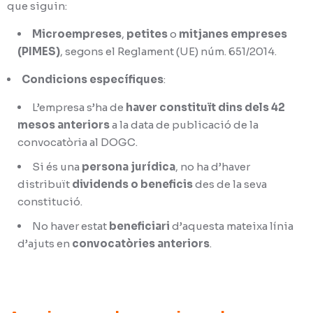
que siguin:
Microempreses
,
petites
o
mitjanes empreses
(PIMES)
, segons el Reglament (UE) núm. 651/2014.
Condicions específiques
:
L’empresa s’ha de
haver constituït dins dels 42
mesos anteriors
a la data de publicació de la
convocatòria al DOGC.
Si és una
persona jurídica
, no ha d’haver
distribuït
dividends o beneficis
des de la seva
constitució.
No haver estat
beneficiari
d’aquesta mateixa línia
d’ajuts en
convocatòries anteriors
.