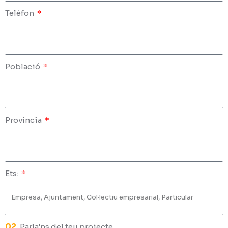
Telèfon
Població
Província
Ets:
02.
Parla'ns del teu projecte