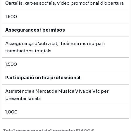
Cartells, xarxes socials, vídeo promocional d’obertura
1.500
Assegurances i permisos
Assegurança d’activitat, llicència municipal i
tramitacions inicials
1.500
Participació en fira professional
Assistència a Mercat de Música Viva de Vic per
presentar la sala
1.000
Total pressupost del projecte:
51.600 €