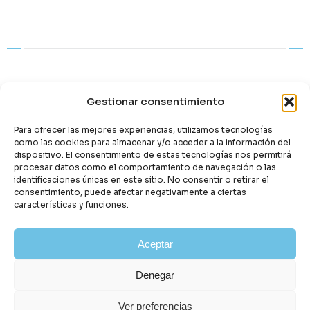
Publicat en:
Catalunya
Gestionar consentimiento
Para ofrecer las mejores experiencias, utilizamos tecnologías
Etiquetes:
Fora de termini
como las cookies para almacenar y/o acceder a la información del
dispositivo. El consentimiento de estas tecnologías nos permitirá
procesar datos como el comportamiento de navegación o las
Comparteix:
identificaciones únicas en este sitio. No consentir o retirar el
consentimiento, puede afectar negativamente a ciertas
características y funciones.
Aceptar
Denegar
Article anterior
Següent article
Ver preferencias