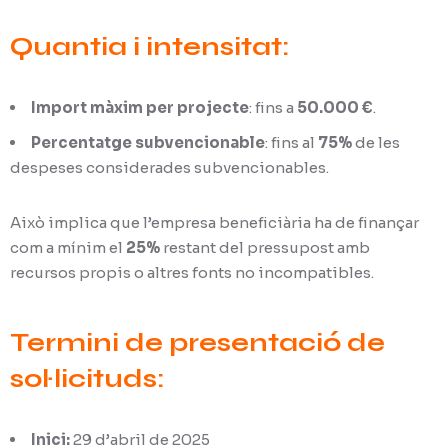
Quantia i intensitat:
Import màxim per projecte
: fins a
50.000 €
.
Percentatge subvencionable
: fins al
75%
de les
despeses considerades subvencionables.
Això implica que l’empresa beneficiària ha de finançar
com a mínim el
25%
restant del pressupost amb
recursos propis o altres fonts no incompatibles.
Termini de presentació de
sol·licituds:
Inici:
29 d’abril de 2025