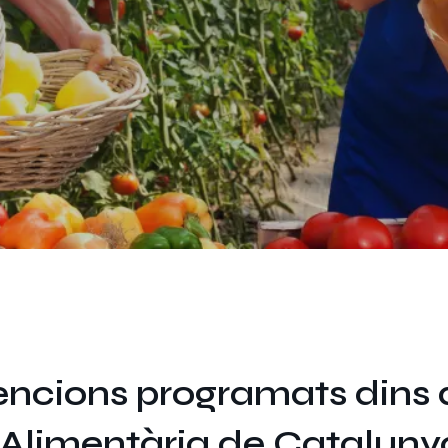
vencions programats dins 
a Alimentària de Cataluny