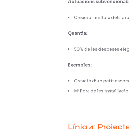
Actuacions subvencionab
Creació i millora dels pr
Quantia:
50% de les despeses elegi
Exemples:
Creació d’un petit escorx
Millora de les instal·laci
Línia 4: Project