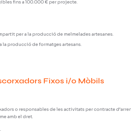
bles fins a 100.000 € per projecte.
partit per a la producció de melmelades artesanes.
a la producció de formatges artesans.
Escorxadors Fixos i/o Mòbils
rxadors o responsables de les activitats per contracte d’ar
me amb el dret.