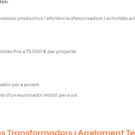
les:
ocessos productius i eficiència d’escorxadors i activitats an
bles fins a 75.000 € per projecte.
ador per a aviram.
ons d’un escorxador mòbil per a oví.
es Transformadors i Arrelament Ter