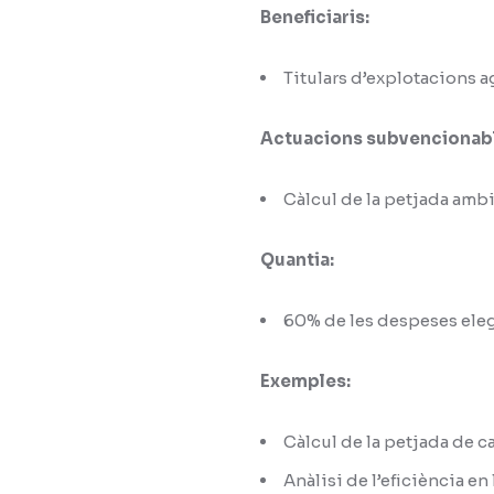
Beneficiaris:
Titulars d’explotacions a
Actuacions subvencionab
Càlcul de la petjada amb
Quantia:
60% de les despeses elegi
Exemples:
Càlcul de la petjada de c
Anàlisi de l’eficiència en