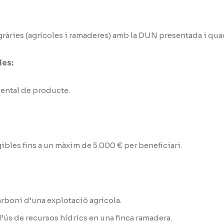
gràries (agrícoles i ramaderes) amb la DUN presentada i qua
les:
iental de producte.
bles fins a un màxim de 5.000 € per beneficiari.
arboni d’una explotació agrícola.
 l’ús de recursos hídrics en una finca ramadera.