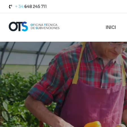
+ 34
648 245 711
INICI