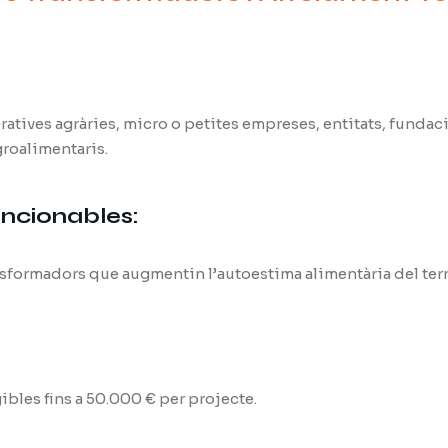
atives agràries, micro o petites empreses, entitats, funda
roalimentaris.
ncionables:
sformadors que augmentin l’autoestima alimentària del terri
bles fins a 50.000 € per projecte.