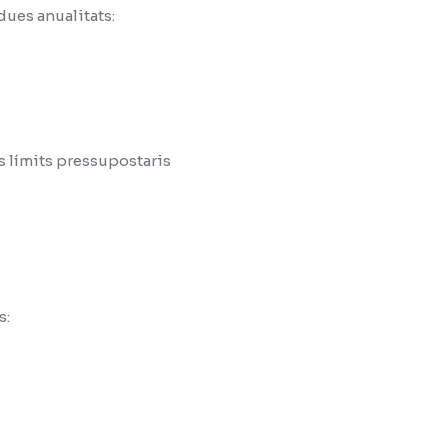
dues anualitats:
s límits pressupostaris
s: