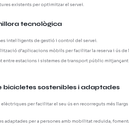
tures existents per optimitzar el servei.
 millora tecnològica
 intel·ligents de gestió i control del servei.
zació d’aplicacions mòbils per facilitar la reserva i ús de l
at entre estacions i sistemes de transport públic mitjança
e bicicletes sostenibles i adaptades
elèctriques per facilitar el seu ús en recorreguts més llarg
s adaptades per a persones amb mobilitat reduïda, fomentant