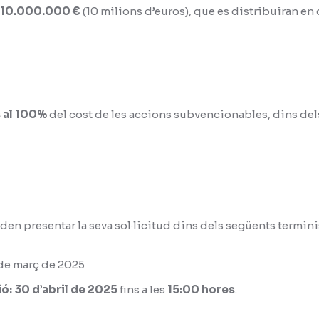
10.000.000 €
(10 milions d’euros), que es distribuiran en 
s al 100%
del cost de les accions subvencionables, dins del
den presentar la seva sol·licitud dins dels següents termini
 de març de 2025
ió:
30 d’abril de 2025
fins a les
15:00 hores
.