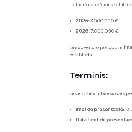
dotació econòmica total de
2025:
3.000.000 €
2026:
7.000.000 €
La subvenció pot cobrir
fin
establerts.
Terminis:
Les entitats interessades po
Inici de presentació:
13
Data límit de presentac