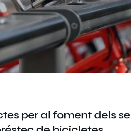
tes per al foment dels se
réstec de bicicletes