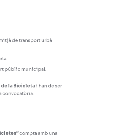
mitjà de transport urbà
eta.
ort públic municipal.
 de la Bicicleta
i han de ser
a convocatòria.
icletes”
compta amb una