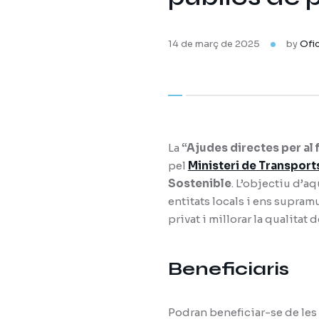
14 de març de 2025
by
Ofi
La
“Ajudes directes per al 
pel
Ministeri de Transports
Sostenible
. L’objectiu d’a
entitats locals i ens supramu
privat i millorar la qualitat de
Beneficiaris
Podran beneficiar-se de les