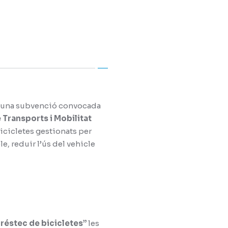
 una subvenció convocada
 Transports i Mobilitat
bicicletes gestionats per
e, reduir l’ús del vehicle
préstec de bicicletes”
les