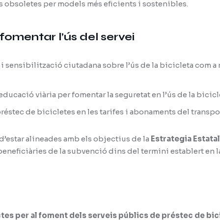
s obsoletes per models més eficients i sostenibles.
fomentar l’ús del servei
ensibilització ciutadana sobre l’ús de la bicicleta com a 
ducació viària per fomentar la seguretat en l’ús de la bicicl
préstec de bicicletes en les tarifes i abonaments del transp
d’estar alineades amb els objectius de la
Estrategia Estatal
beneficiàries de la subvenció dins del termini establert en l
tes per al foment dels serveis públics de préstec de bic