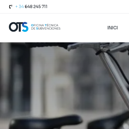
+ 34
648 245 711
INICI