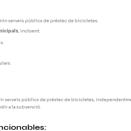
in serveis públics de préstec de bicicletes.
nicipals
, incloent:
s.
ulars.
rir serveis públics de préstec de bicicletes, independentme
edir a la subvenció.
ncionables: